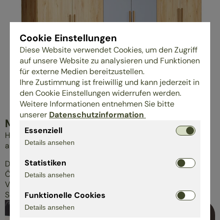
Cookie Einstellungen
Diese Website verwendet Cookies, um den Zugriff
auf unsere Website zu analysieren und Funktionen
für externe Medien bereitzustellen.
Ihre Zustimmung ist freiwillig und kann jederzeit in
den Cookie Einstellungen widerrufen werden.
Weitere Informationen entnehmen Sie bitte
unserer
Datenschutzinformation
MATERIALGERECHT VERARBEITET
Essenziell
Holz lebt. Es dehnt sich aus und zieht sich zusammen –
Details ansehen
abhängig von Temperatur und Luftfeuchtigkeit.
Statistiken
Damit deine Möbel dauerhaft formstabil bleiben, setzen
ÖkoControl-Hersteller auf bewährte
Details ansehen
Verbindungstechniken und sorgfältig getrocknetes Holz.
So entsteht Qualität, die über Jahre hinweg Bestand hat.
Funktionelle Cookies
Details ansehen