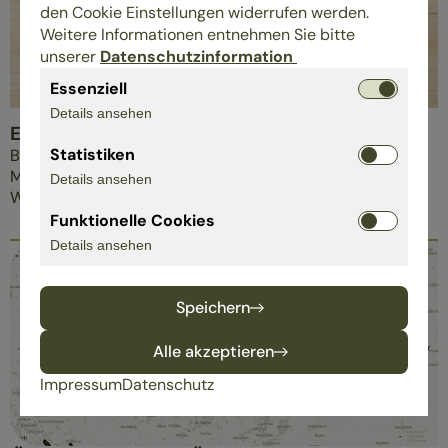
den Cookie Einstellungen widerrufen werden.
Weitere Informationen entnehmen Sie bitte
unserer
Datenschutzinformation
03
.
Essenziell
Details ansehen
Ein Netzwerk mit Haltung
Statistiken
Bei ÖkoControl engagieren sich Menschen, die nicht nur
Möbel verkaufen, sondern Verantwortung leben und
Details ansehen
Wissen teilen.
Funktionelle Cookies
Details ansehen
Speichern
Alle akzeptieren
Impressum
Datenschutz