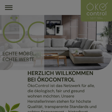
HOME
ÖKOCONTROL-NETZWERK
HÄNDLER FINDEN
ÖKOLOGISCH EINRICHTEN
ÜBERBLICK
ÜBER UNS
ECHTE MÖBEL.
ÜBERBLICK
ECHTE WERTE.
UNSER LEITZEICHEN
MASSIVHOLZMÖBEL
HÄNDLER
HERZLICH WILLKOMMEN
POLSTERMÖBEL
HERSTELLER
BEI ÖKOCONTROL
GESUND SCHLAFEN
MITGLIED WERDEN
ÖkoControl ist das Netzwerk für alle,
die ökologisch, fair und gesund
wohnen möchten. Unsere
HerstellerInnen stehen für höchste
Qualität, transparente Standards und
echtes Engagement - hinterfragt,