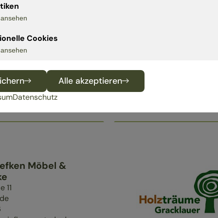
 Einrichtungen
stiken
s ansehen
51
urg im Breisgau
ionelle Cookies
2
s ansehen
ann-naturmoebel.de
ichern
Alle akzeptieren
dlerprofil
sum
Datenschutz
efken Möbel &
ke
e 11
ede
6