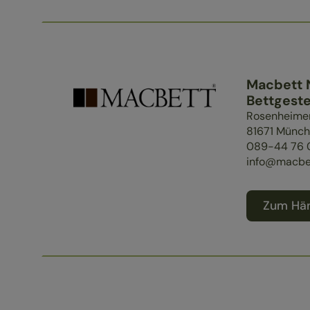
Macbett 
Bettgeste
Rosenheimer
81671
Münch
089-44 76 
info@macbe
Zum Hän