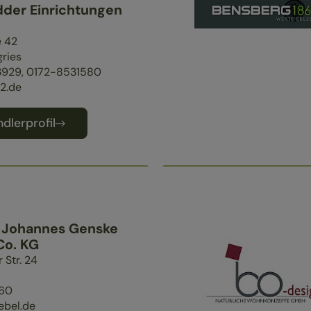
dder Einrichtungen
e 42
gries
929, 0172-8531580
2.de
dlerprofil
 Johannes Genske
o. KG
 Str. 24
60
ebel.de