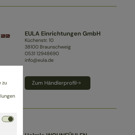
EULA Einrichtungen GmbH
Küchenstr. 10
38100
Braunschweig
0531 12948690
info@eula.de
e zu
Zum Händlerprofil
llungen