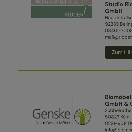
Studio Ri
GmbH
Hauptstraß
92339
Beiln
08461-7003
mail@ridder
Zum Hän
Biomöbel
GmbH & C
Subbelrather
50823
Köln
0221-95140
info@biomo