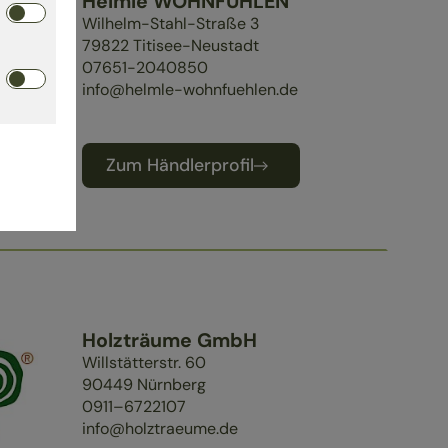
Helmle WOHNFÜHLEN
Wilhelm-Stahl-Straße 3
79822
Titisee-Neustadt
07651-2040850
info@helmle-wohnfuehlen.de
Zum Händlerprofil
Holzträume GmbH
Willstätterstr. 60
90449
Nürnberg
0911–6722107
info@holztraeume.de