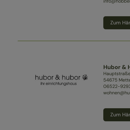
info@hobben
Zum Hän
Hubor &
Hauptstraße
54675
Mett
06522-929
wohnen@hub
Zum Hän