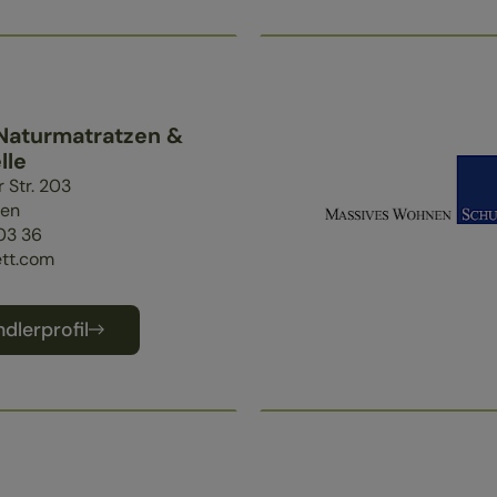
Naturmatratzen &
lle
 Str. 203
en
03 36
tt.com
dlerprofil