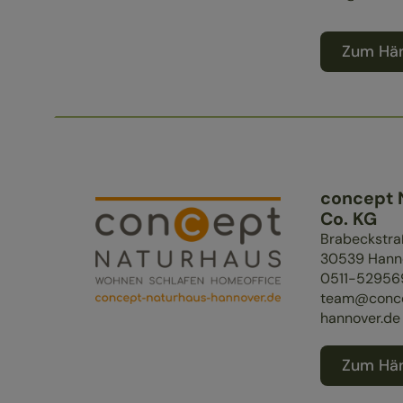
Zum Hän
concept
Co. KG
Brabeckstra
30539
Hann
0511-52956
team@conce
hannover.de
Zum Hän