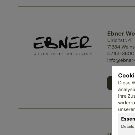
Ebner Wo
Ulrichstr. 41
71384
Weins
07151-3600
info@ebner-
Cooki
Diese W
Zum Hän
analysi
Ihre Zu
widerru
unsere
Essen
Detail