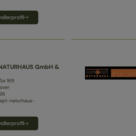
dlerprofil
 NATURHAUS GmbH &
ße 169
over
96
pt-naturhaus-
dlerprofil