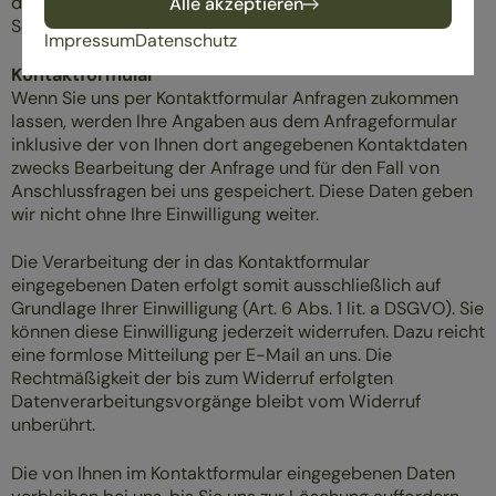
der Optimierung seiner Website – hierzu müssen die
Alle akzeptieren
Server-Log-Files erfasst werden.
Impressum
Datenschutz
Kontaktformular
Wenn Sie uns per Kontaktformular Anfragen zukommen
lassen, werden Ihre Angaben aus dem Anfrageformular
inklusive der von Ihnen dort angegebenen Kontaktdaten
zwecks Bearbeitung der Anfrage und für den Fall von
Anschlussfragen bei uns gespeichert. Diese Daten geben
wir nicht ohne Ihre Einwilligung weiter.
Die Verarbeitung der in das Kontaktformular
eingegebenen Daten erfolgt somit ausschließlich auf
Grundlage Ihrer Einwilligung (Art. 6 Abs. 1 lit. a DSGVO). Sie
können diese Einwilligung jederzeit widerrufen. Dazu reicht
eine formlose Mitteilung per E-Mail an uns. Die
Rechtmäßigkeit der bis zum Widerruf erfolgten
Datenverarbeitungsvorgänge bleibt vom Widerruf
unberührt.
Die von Ihnen im Kontaktformular eingegebenen Daten