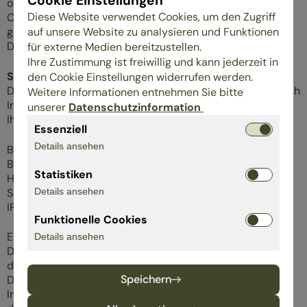
Cookie Einstellungen
optimierten Bereitstellung seiner Dienste. Soweit andere
Diese Website verwendet Cookies, um den Zugriff
Cookies (z.B. Cookies zur Analyse Ihres Surfverhaltens)
auf unsere Website zu analysieren und Funktionen
gespeichert werden, werden diese in dieser
Datenschutzerklärung gesondert behandelt.
für externe Medien bereitzustellen.
Ihre Zustimmung ist freiwillig und kann jederzeit in
Server-Log-Dateien
den Cookie Einstellungen widerrufen werden.
Der Provider der Seiten erhebt und speichert automatisch
Weitere Informationen entnehmen Sie bitte
Informationen in so genannten Server-Log- Dateien, die
unserer
Datenschutzinformation
Ihr Browser automatisch an uns übermittelt. Dies sind:
Essenziell
Details ansehen
Browsertyp und Browserversion verwendetes
Betriebssystem Referrer URL
Statistiken
Hostname des zugreifenden Rechners Uhrzeit der
Serveranfrage
Details ansehen
IP-Adresse
Funktionelle Cookies
Eine Zusammenführung dieser Daten mit anderen
Details ansehen
Datenquellen wird nicht vorgenommen. Die Erfassung
dieser Daten erfolgt auf Grundlage von Art. 6 Abs. 1 lit. f
Speichern
DSGVO. Der Websitebetreiber hat ein berechtigtes
Interesse an der technisch fehlerfreien Darstellung und