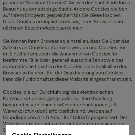
genannte “Session-Cookies”. Sie werden nach Ende Ihres
Besuchs automatisch gelöscht. Andere Cookies bleiben
auf Ihrem Endgerät gespeichert bis Sie diese löschen.
Diese Cookies ermöglichen es uns, Ihren Browser beim
nächsten Besuch wiederzuerkennen.
Sie können Ihren Browser so einstellen, dass Sie über das
Setzen von Cookies informiert werden und Cookies nur
im Einzelfall erlauben, die Annahme von Cookies für
bestimmte Fälle oder generell ausschließen sowie das
automatische Löschen der Cookies beim Schließen des
Browser aktivieren. Bei der Deaktivierung von Cookies
kann die Funktionalität dieser Website eingeschränkt sein.
Cookies, die zur Durchführung des elektronischen
Kommunikationsvorgangs oder zur Bereitstellung
bestimmter, von Ihnen erwünschter Funktionen (z.B.
Warenkorbfunktion) erforderlich sind, werden auf
Grundlage von Art. 6 Abs. 1 lit. f DSGVO gespeichert. Der
Websitebetreiber hat ein berechtigtes Interesse an der
Speicherung von Cookies zur technisch fehlerfreien und