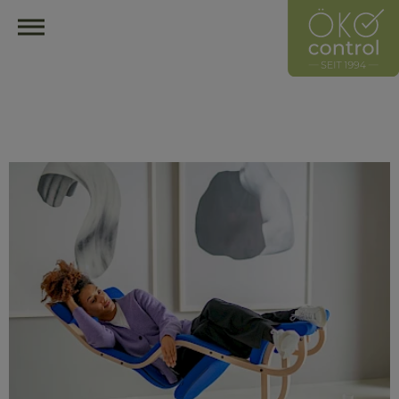
HOME
ÖKOCONTROL-NETZWERK
ÜBERBLICK
ÜBER UNS
UNSER LEITZEICHEN
HÄNDLER
HERSTELLER
MITGLIED WERDEN
HÄNDLER FINDEN
ÖKOLOGISCH EINRICHTEN