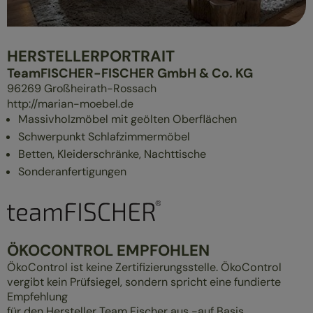
ÜBERBLICK
MASSIVHOLZMÖBEL
HERSTELLERPORTRAIT
POLSTERMÖBEL
TeamFISCHER-FISCHER GmbH & Co. KG
GESUND SCHLAFEN
96269
Großheirath-Rossach
http://marian-moebel.de
Massivholzmöbel mit geölten Oberflächen
Schwerpunkt Schlafzimmermöbel
Betten, Kleiderschränke, Nachttische
Sonderanfertigungen
ÖKOCONTROL EMPFOHLEN
ÖkoControl ist keine Zertifizierungsstelle. ÖkoControl
vergibt kein Prüfsiegel, sondern spricht eine fundierte
Empfehlung
für den Hersteller Team Fischer aus -auf Basis