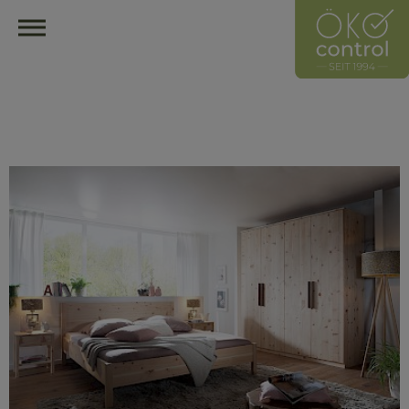
HOME
ÖKOCONTROL-NETZWERK
ÜBERBLICK
ÜBER UNS
UNSER LEITZEICHEN
HÄNDLER
HERSTELLER
MITGLIED WERDEN
HÄNDLER FINDEN
ÖKOLOGISCH EINRICHTEN