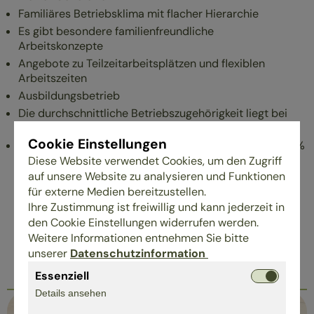
Familiäres Betriebsklima mit flacher Hierarchie
Es gibt besondere familienfreundliche
Arbeitskonzepte
Angebote zu Teilzeitarbeitsplätzen und flexiblen
Arbeitszeiten
Ausbildungsbetrieb
Die durchschnittliche Betriebszugehörigkeit liegt bei
mindestens 10 Jahren
Cookie Einstellungen
hoher
Anteil selbst-ausgebildeter Mitarbeiter
-
ca. 50%
Diese Website verwendet Cookies, um den Zugriff
auf unsere Website zu analysieren und Funktionen
für externe Medien bereitzustellen.
Ihre Zustimmung ist freiwillig und kann jederzeit in
den Cookie Einstellungen widerrufen werden.
Weitere Informationen entnehmen Sie bitte
unserer
Datenschutzinformation
Essenziell
Details ansehen