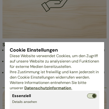
Soziales
Cookie Einstellungen
In allen Bereichen verfügen unsere Mitarbeiter über die
entsprechende fachliche Berufsausbildung
Diese Website verwendet Cookies, um den Zugriff
auf unsere Website zu analysieren und Funktionen
Wir legen großen Wert auf Team-Arbeit und
Besprechungen der ökologische Werte und Denkweise
für externe Medien bereitzustellen.
Ihre Zustimmung ist freiwillig und kann jederzeit in
Wir nehmen stets Rücksicht auf persönliche (familiäre)
den Cookie Einstellungen widerrufen werden.
Belange unserer Mitarbeiter
Weitere Informationen entnehmen Sie bitte
unserer
Datenschutzinformation
Essenziell
Details ansehen