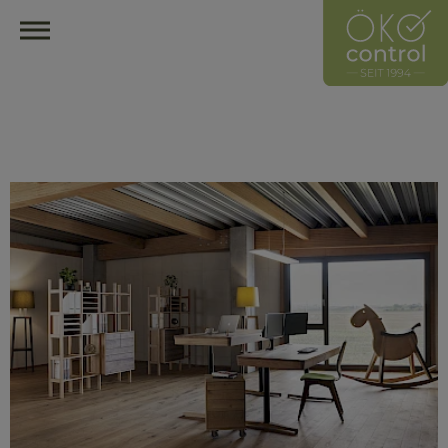
HOME
ÖKOCONTROL-NETZWERK
ÜBERBLICK
ÜBER UNS
UNSER LEITZEICHEN
HÄNDLER
HERSTELLER
MITGLIED WERDEN
HÄNDLER FINDEN
ÖKOLOGISCH EINRICHTEN