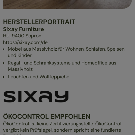
ÜBERBLICK
MASSIVHOLZMÖBEL
HERSTELLERPORTRAIT
POLSTERMÖBEL
Sixay Furniture
GESUND SCHLAFEN
HU,
9400
Sopron
https://sixay.com/de
Möbel aus Massivholz für Wohnen, Schlafen, Speisen
und Kinder
Regal- und Schranksysteme und Homeoffice aus
Massivholz
Leuchten und Wollteppiche
ÖKOCONTROL EMPFOHLEN
ÖkoControl ist keine Zertifizierungsstelle. ÖkoControl
vergibt kein Prüfsiegel, sondern spricht eine fundierte