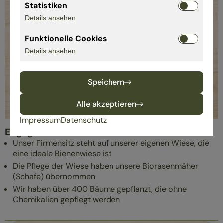
Statistiken
Details ansehen
Funktionelle Cookies
Details ansehen
Speichern
Alle akzeptieren
Impressum
Datenschutz
Engagement
Unser Firmensitz steht auf unserer eigenen Wiese, die
eine ideale Bienenwiese ist
Die Pflege der Wiese haben unsere Biorasenmäher
(Schafe) übernommen
Wir haben über 400 Bäume gepflanzt, die ohne
Chemikalien gepflegt werden