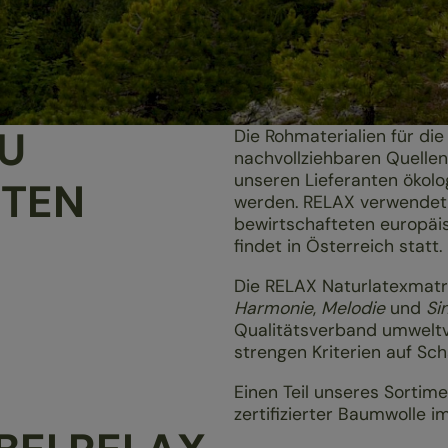
U
Die Rohmaterialien für di
nachvollziehbaren Quellen
unseren Lieferanten ökol
KTEN
werden. RELAX verwendet 
bewirtschafteten europäi
findet in Österreich statt.
Die RELAX Naturlatexmatra
Harmonie
,
Melodie
und
Si
Qualitätsverband umwelt­­
strengen Kriterien auf Scha
Einen Teil unseres Sortim
zertifizierter Baumwolle i