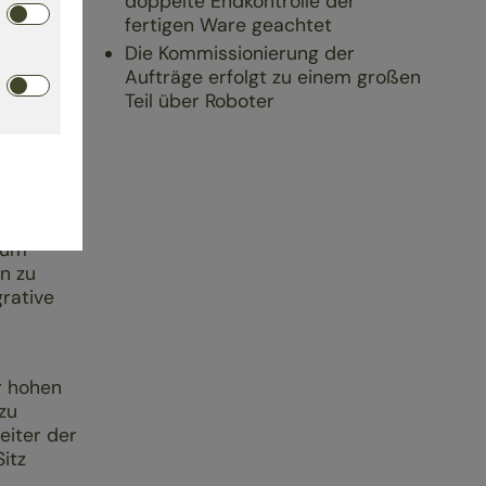
doppelte Endkontrolle der
Mente in
fertigen Ware geachtet
Die Kommissionierung der
Chiemgau
Aufträge erfolgt zu einem großen
n
Teil über Roboter
sind in
e Jahr
teile
zum
n zu
grative
n
r hohen
zu
eiter der
itz