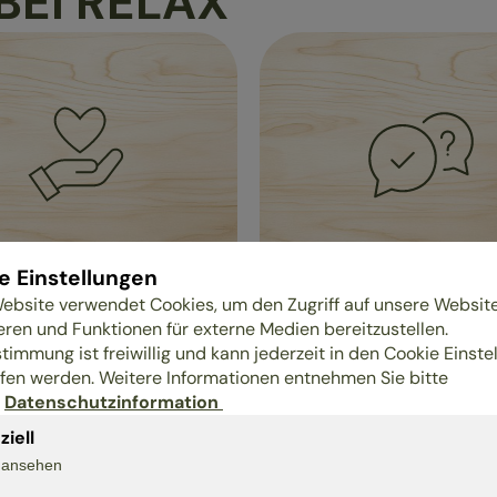
BEI RELAX
e Einstellungen
ebsite verwendet Cookies, um den Zugriff auf unsere Websit
les
Engagement
eren und Funktionen für externe Medien bereitzustellen.
bietet seinen
Unser Beitrag zur Inklusion
stimmung ist freiwillig und kann jederzeit in den Cookie Einste
iter:innen sowohl Teil-
fen werden. Weitere Informationen entnehmen Sie bitte
Einfachere Bereiche unse
h Vollzeitarbeit an
r
Datenschutzinformation
Produktion haben wir an
ten auch flexible
ziell
gemeinnützige Betriebe
zeiten
übertragen. Die Montage 
s ansehen
nd außerdem ein
Bettsystems Relax 2000 er