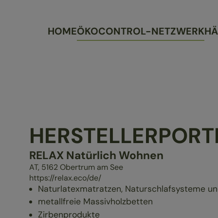
HOME
ÖKOCONTROL-NETZWERK
HÄ
HERSTELLERPORT
RELAX Natürlich Wohnen
AT,
5162
Obertrum am See
https://relax.eco/de/
Naturlatexmatratzen, Natur­schlafsysteme u
metallfreie Massivholzbetten
Zirbenprodukte