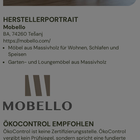
ÜBERBLICK
MASSIVHOLZMÖBEL
HERSTELLERPORTRAIT
POLSTERMÖBEL
Mobello
GESUND SCHLAFEN
BA,
74260
Tešanj
https://mobello.com/
Möbel aus Massivholz für Wohnen, Schlafen und
Speisen
Garten- und Loungemöbel aus Massivholz
ÖKOCONTROL EMPFOHLEN
ÖkoControl ist keine Zertifizierungsstelle. ÖkoControl
vergibt kein Prüfsiegel, sondern spricht eine fundierte