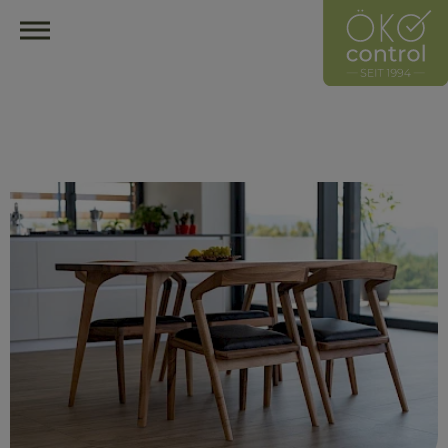
HOME
ÖKOCONTROL-NETZWERK
ÜBERBLICK
ÜBER UNS
UNSER LEITZEICHEN
HÄNDLER
HERSTELLER
MITGLIED WERDEN
HÄNDLER FINDEN
ÖKOLOGISCH EINRICHTEN