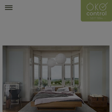
HOME
ÖKOCONTROL-NETZWERK
ÜBERBLICK
ÜBER UNS
UNSER LEITZEICHEN
HÄNDLER
HERSTELLER
MITGLIED WERDEN
HÄNDLER FINDEN
ÖKOLOGISCH EINRICHTEN