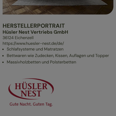
ÜBERBLICK
MASSIVHOLZMÖBEL
POLSTERMÖBEL
HERSTELLERPORTRAIT
GESUND SCHLAFEN
Hüsler Nest Vertriebs GmbH
36124
Eichenzell
https://www.huesler-nest.de/de/
Schlafsysteme und Matratzen
Bettwaren wie Zudecken, Kissen, Auflagen und Topper
Massivholzbetten und Polsterbetten