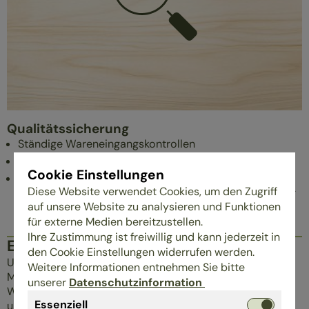
Qualitätssicherung
Ständige Wareneingangskontrollen
Strenge Schadstoffkontrollen
Cookie Einstellungen
Jährliche Partnertage vor Ort zur Schulung der
Diese Website verwendet Cookies, um den Zugriff
Handelspartner und Einholung von Feedback/Stärkung
auf unsere Website zu analysieren und Funktionen
der Kundenbeziehung
für externe Medien bereitzustellen.
Ihre Zustimmung ist freiwillig und kann jederzeit in
EINBLICKE IN UNSER UNTERNEHMEN
den Cookie Einstellungen widerrufen werden.
Unsere Produkte sind Handarbeit made in Germany:
Weitere Informationen entnehmen Sie bitte
Matratzen und Bettwaren produzieren wir in unserem
unserer
Datenschutzinformation
Werk im hessischen Heuchelheim. Dort polstern wir auch
Essenziell
unsere Naturschlafsofas und Polsterbetten mit reinen