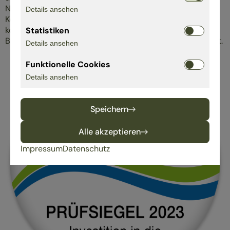
Naturmaterialien wie 100% Naturkautschuk, latexiertem
Details ansehen
Kokos, reiner Bio-Baumwolle oder Schurwolle aus
kontrolliert biologischer Tierhaltung auf. Sofas und
Statistiken
Bettgestelle werden gleichfalls in Deutschland produziert.
Details ansehen
Funktionelle Cookies
Details ansehen
Speichern
Alle akzeptieren
Impressum
Datenschutz