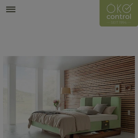
HOME
ÖKOCONTROL-NETZWERK
ÜBERBLICK
ÜBER UNS
UNSER LEITZEICHEN
HÄNDLER
HERSTELLER
MITGLIED WERDEN
HÄNDLER FINDEN
ÖKOLOGISCH EINRICHTEN