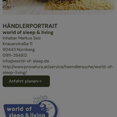
ÜBERBLICK
MASSIVHOLZMÖBEL
POLSTERMÖBEL
HÄNDLERPORTRAIT
GESUND SCHLAFEN
world of sleep & living
Inhaber Markus Selz
Knauerstraße 11
90443
Nürnberg
0911-284812
info@world-of-sleep.de
http://www.pronatura.at/service/haendlersuche/world-of-
sleep-living/
Anfahrt planen