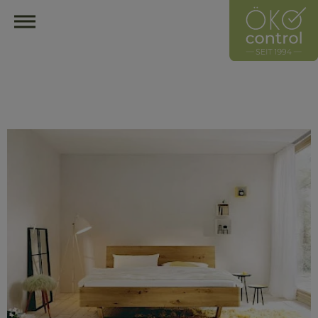
HOME
ÖKOCONTROL-NETZWERK
ÜBERBLICK
ÜBER UNS
UNSER LEITZEICHEN
HÄNDLER
HERSTELLER
MITGLIED WERDEN
HÄNDLER FINDEN
ÖKOLOGISCH EINRICHTEN