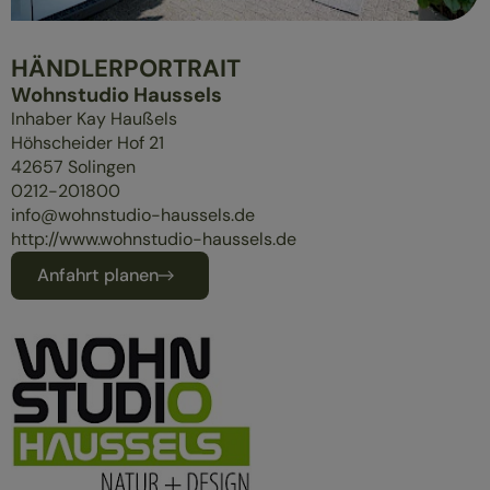
ÜBERBLICK
MASSIVHOLZMÖBEL
HÄNDLERPORTRAIT
POLSTERMÖBEL
Wohnstudio Haussels
GESUND SCHLAFEN
Inhaber Kay Haußels
Höhscheider Hof 21
42657
Solingen
0212-201800
info@wohnstudio-haussels.de
http://www.wohnstudio-haussels.de
Anfahrt planen