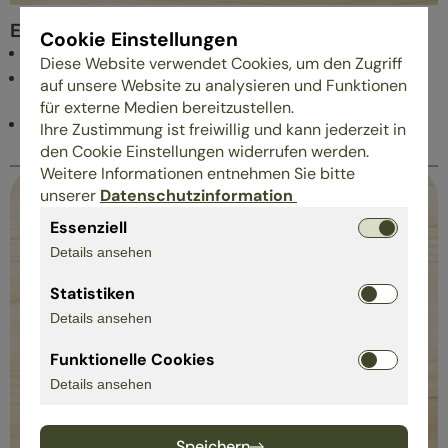
Engagement
Cookie Einstellungen
Förderung von lokalen Vereinen
Diese Website verwendet Cookies, um den Zugriff
Verwertung von Altmöbeln für soziale Zwecke wo
auf unsere Website zu analysieren und Funktionen
immer möglich
für externe Medien bereitzustellen.
Obstbäume und Bienenwiese
Ihre Zustimmung ist freiwillig und kann jederzeit in
den Cookie Einstellungen widerrufen werden.
Weitere Informationen entnehmen Sie bitte
unserer
Datenschutzinformation
Essenziell
Details ansehen
Statistiken
Details ansehen
Funktionelle Cookies
Details ansehen
Speichern