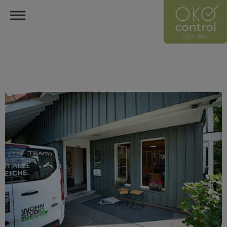
HOME
ÖKOCONTROL-NETZWERK
ÜBERBLICK
ÜBER UNS
UNSER LEITZEICHEN
HÄNDLER
HERSTELLER
MITGLIED WERDEN
HÄNDLER FINDEN
ÖKOLOGISCH EINRICHTEN