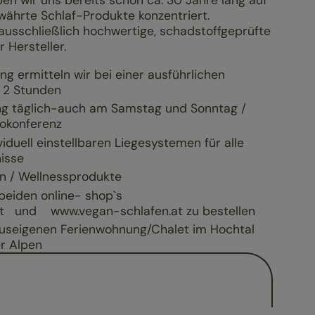
ben wir uns bereits schon ca. 30 Jahre lang auf
ährte Schlaf-Produkte konzentriert.
usschließlich hochwertige, schadstoffgeprüfte
 Hersteller.
ng ermitteln wir bei einer ausführlichen
s 2 Stunden
ng täglich-auch am Samstag und Sonntag /
okonferenz
iduell einstellbaren Liegesystemen für alle
isse
en / Wellnessprodukte
beiden online- shop`s
.at und www.vegan-schlafen.at zu bestellen
auseigenen Ferienwohnung/Chalet im Hochtal
er Alpen