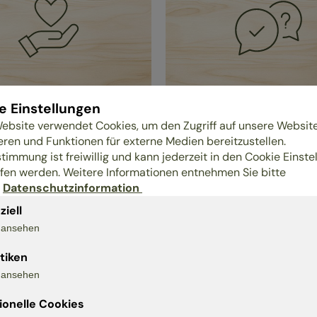
e Einstellungen
ebsite verwendet Cookies, um den Zugriff auf unsere Websit
les
Engagement
eren und Funktionen für externe Medien bereitzustellen.
enunternehmen
Vegan-schlafen online 
stimmung ist freiwillig und kann jederzeit in den Cookie Einste
Prozent aller Hersteller
Wechselnde Kunstausst
fen werden. Weitere Informationen entnehmen Sie bitte
nen wir
r
Datenschutzinformation
Rücknahme unserer
enarbeiten,produzieren
Verpackungen
ziell
pa( D; A, CH,N,B, Nl )
Entsorgung von Altmatr
s ansehen
stiken
s ansehen
ionelle Cookies