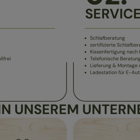
SERVIC
Schlafberatung
zertifizierte Schlafber
Kissenfertigung nach
lfrei
Telefonische Beratun
Lieferung & Montage 
Ladestation für E-Au
 IN UNSEREM UNTER