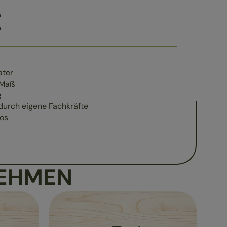
E
ater
 Maß
g
durch eigene Fachkräfte
tos
NEHMEN