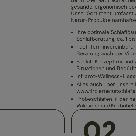
Bei Tiroler Naturschlaf ha
gesunde, ergonomisch bew
Unser Sortiment umfasst a
Natur-Produkte namhafter
Ihre optimale Schlaflösu
Schlafberatung, ca. 1 bi
nach Terminvereinbaru
Beratung auch per Vide
Schlaf-Konzept mit indiv
Situationen und Bedürfn
Infrarot-Wellness-Lieg
Alles auch über unsere 
www.tirolernaturschlaf
Probeschlafen in der h
Wildschönau/Kitzbühel
02
.