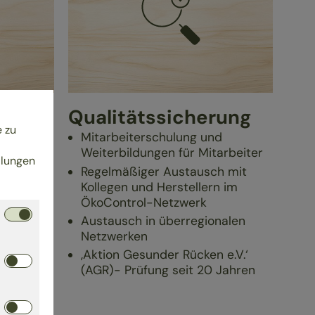
Qualitätssicherung
e zu
 und
Mitarbeiterschulung und
Weiterbildungen für Mitarbeiter
llungen
chaft)
Regelmäßiger Austausch mit
Kollegen und Herstellern im
ÖkoControl-Netzwerk
Austausch in überregionalen
Netzwerken
‚Aktion Gesunder Rücken e.V.‘
(AGR)- Prüfung seit 20 Jahren