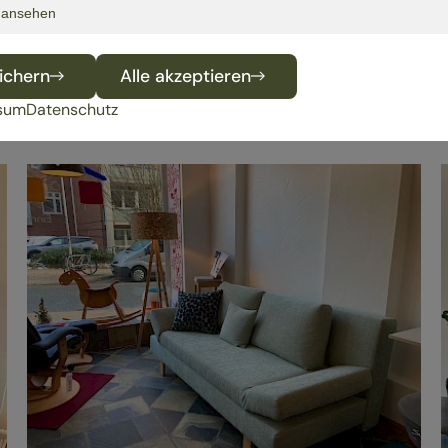
s ansehen
SER UNTERNEHMEN
ichern
Alle akzeptieren
sum
Datenschutz