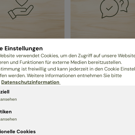
e Einstellungen
les
Engagement
ebsite verwendet Cookies, um den Zugriff auf unsere Websit
es, familienfreundliches
Förderung von Vereinen
eren und Funktionen für externe Medien bereitzustellen.
en
regionalen Netzwerken
stimmung ist freiwillig und kann jederzeit in den Cookie Einste
(solidarische Landwirts
rige Mitarbeiter in
fen werden. Weitere Informationen entnehmen Sie bitte
stellung
Ehrenamt/Betreuung in
r
Datenschutzinformation
Holzwerkstatt
ziell
Spenden an soziale
s ansehen
Einrichtungen
stiken
s ansehen
ionelle Cookies