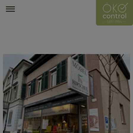
HOME
ÖKOCONTROL-NETZWERK
ÜBERBLICK
ÜBER UNS
UNSER LEITZEICHEN
HÄNDLER
HERSTELLER
MITGLIED WERDEN
HÄNDLER FINDEN
ÖKOLOGISCH EINRICHTEN