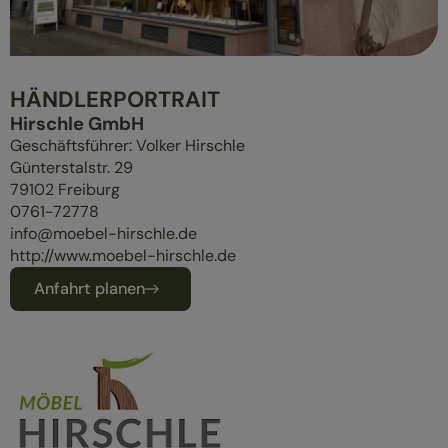
ÜBERBLICK
MASSIVHOLZMÖBEL
POLSTERMÖBEL
HÄNDLERPORTRAIT
GESUND SCHLAFEN
Hirschle GmbH
Geschäftsführer: Volker Hirschle
Günterstalstr. 29
79102
Freiburg
0761-72778
info@moebel-hirschle.de
http://www.moebel-hirschle.de
Anfahrt planen