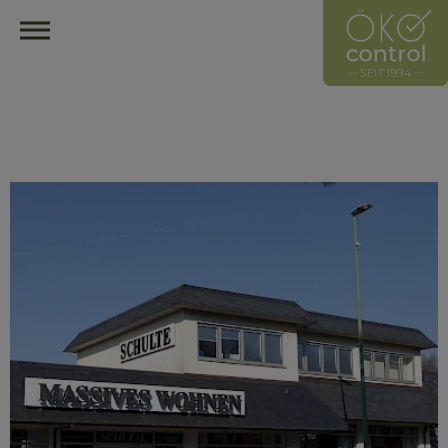
HOME
ÖKOCONTROL-NETZWERK
ÜBERBLICK
ÜBER UNS
UNSER LEITZEICHEN
HÄNDLER
HERSTELLER
MITGLIED WERDEN
HÄNDLER FINDEN
ÖKOLOGISCH EINRICHTEN