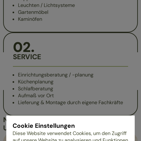
Leuchten / Lichtsysteme
Gartenmöbel
Kaminöfen
02
.
SERVICE
Einrichtungsberatung / -planung
Küchenplanung
Schlafberatung
Aufmaß vor Ort
Lieferung & Montage durch eigene Fachkräfte
NACHHALTIGKEIT IN UNSEREM
Cookie Einstellungen
UNTERNEHMEN
Diese Website verwendet Cookies, um den Zugriff
auf unsere Website zu analysieren und Funktionen