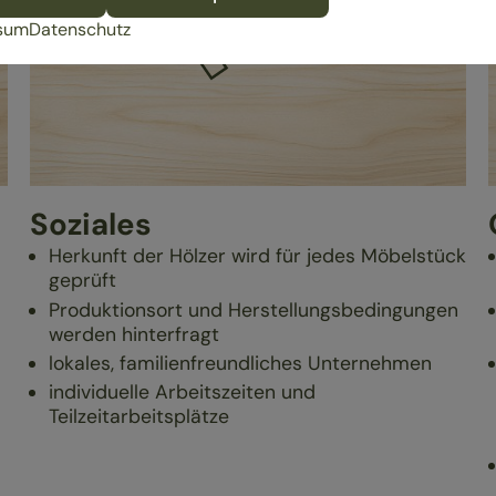
sum
Datenschutz
Soziales
Herkunft der Hölzer wird für jedes Möbelstück
geprüft
Produktionsort und Herstellungsbedingungen
werden hinterfragt
lokales, familienfreundliches Unternehmen
individuelle Arbeitszeiten und
Teilzeitarbeitsplätze