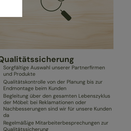
Qualitätssicherung
Sorgfältige Auswahl unserer Partnerfirmen
und Produkte
Qualitätskontrolle von der Planung bis zur
Endmontage beim Kunden
Begleitung über den gesamten Lebenszyklus
der Möbel: bei Reklamationen oder
Nachbesserungen sind wir für unsere Kunden
da
Regelmäßige Mitarbeiterbesprechungen zur
Qualitätssicherung