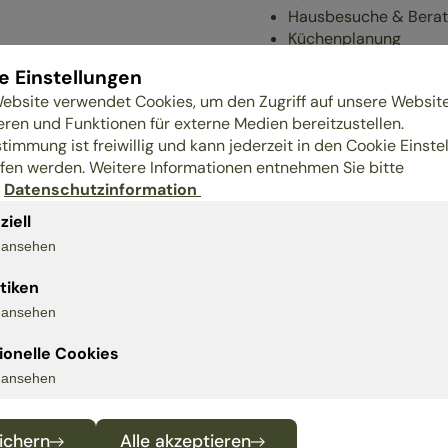
Hausbesuche & Berat
Küchenplanung
Schlafberatung
e Einstellungen
Schlafplatzanalyse / 
ebsite verwendet Cookies, um den Zugriff auf unsere Websit
Schlosserei
eren und Funktionen für externe Medien bereitzustellen.
Sonderanfertigungen
stimmung ist freiwillig und kann jederzeit in den Cookie Einste
Möbel nach Maß
fen werden. Weitere Informationen entnehmen Sie bitte
Handwerkernetzwerk
r
Datenschutzinformation
Koordination von Gew
Ladestation für E-Au
ziell
s ansehen
 IN UNSEREM UNTER
stiken
s ansehen
ionelle Cookies
s ansehen
ichern
Alle akzeptieren