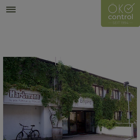
HOME
ÖKOCONTROL-NETZWERK
ÜBERBLICK
ÜBER UNS
UNSER LEITZEICHEN
HÄNDLER
HERSTELLER
MITGLIED WERDEN
HÄNDLER FINDEN
ÖKOLOGISCH EINRICHTEN