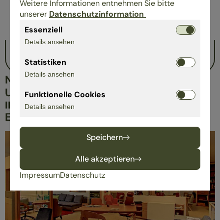
SERVICE
Weitere Informationen entnehmen Sie bitte
unserer
Datenschutzinformation
Essenziell
Einrichtungsberatung / -planung
Küchenplanung
Details ansehen
Schlafberatung
Statistiken
Details ansehen
NACHHALTIGKEIT IN UNSEREM
UNTERNEHMEN
Funktionelle Cookies
IN BEARBEITUNG
Details ansehen
EINBLICKE IN UNSER UNTERNEHMEN
Speichern
Alle akzeptieren
Impressum
Datenschutz