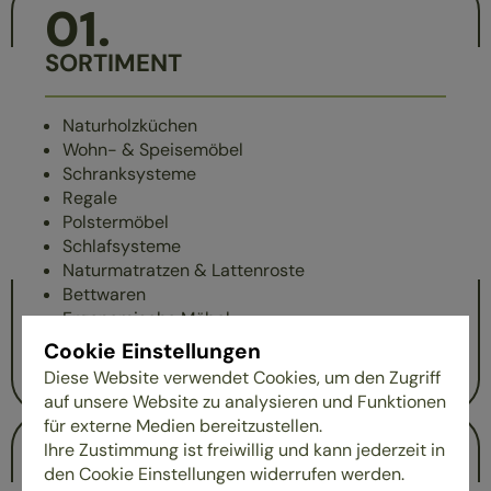
01
.
SORTIMENT
Naturholzküchen
Wohn- & Speisemöbel
Schranksysteme
Regale
Polstermöbel
Schlafsysteme
Naturmatratzen & Lattenroste
Bettwaren
Ergonomische Möbel
Homeoffice-Lösungen
Cookie Einstellungen
Kinder- & Jugendmöbel
Diese Website verwendet Cookies, um den Zugriff
auf unsere Website zu analysieren und Funktionen
für externe Medien bereitzustellen.
02
.
Ihre Zustimmung ist freiwillig und kann jederzeit in
den Cookie Einstellungen widerrufen werden.