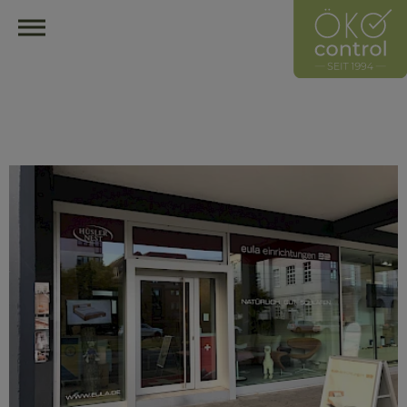
HOME
ÖKOCONTROL-NETZWERK
ÜBERBLICK
ÜBER UNS
UNSER LEITZEICHEN
HÄNDLER
HERSTELLER
MITGLIED WERDEN
HÄNDLER FINDEN
ÖKOLOGISCH EINRICHTEN