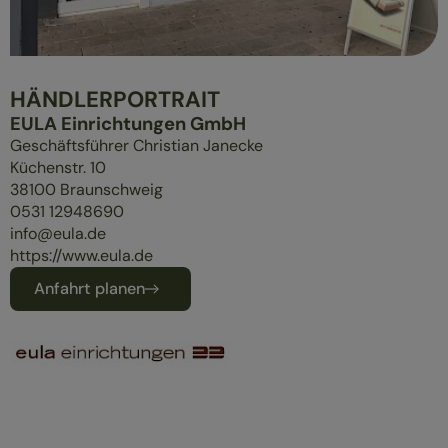
ÜBERBLICK
MASSIVHOLZMÖBEL
POLSTERMÖBEL
HÄNDLERPORTRAIT
GESUND SCHLAFEN
EULA Einrichtungen GmbH
Geschäftsführer Christian Janecke
Küchenstr. 10
38100
Braunschweig
0531 12948690
info@eula.de
https://www.eula.de
Anfahrt planen