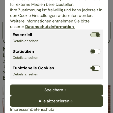
Einrichtungsberatung / -planung
für externe Medien bereitzustellen.
Küchenplanung
Ihre Zustimmung ist freiwillig und kann jederzeit in
Schlafberatung
den Cookie Einstellungen widerrufen werden.
Beratung mit Wirbelscanner ©
Weitere Informationen entnehmen Sie bitte
Aufmaß vor Ort
unserer
Datenschutzinformation
Lieferung & Montage durch eigene Fachkräfte
Essenziell
Tischlerei
Details ansehen
NACHHALTIGKEIT IN UNSEREM
Statistiken
UNTERNEHMEN
Details ansehen
2017 erhielt EULA Einrichtungen einen Braunschweiger
Umweltpreis für ihr langjähriges konsequentes
Funktionelle Cookies
ökologisches und nachhaltiges Schaffen.
Details ansehen
EINBLICKE IN UNSER UNTERNEHMEN
Speichern
Alle akzeptieren
Impressum
Datenschutz