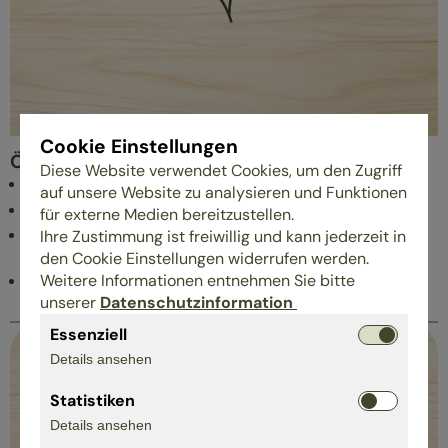
Cookie Einstellungen
Ökologie
Diese Website verwendet Cookies, um den Zugriff
Ökostrom und Stromsparmaßnahmen
auf unsere Website zu analysieren und Funktionen
LED-Beleuchtung
für externe Medien bereitzustellen.
wiederverwendbare Möbelverpackungen wo immer
Ihre Zustimmung ist freiwillig und kann jederzeit in
möglich
den Cookie Einstellungen widerrufen werden.
Weitere Informationen entnehmen Sie bitte
papierarmes Büro, Direkt-Recycling-Papier
unserer
Datenschutzinformation
Essenziell
Details ansehen
Statistiken
Details ansehen