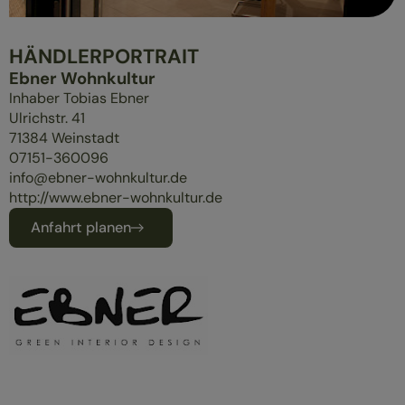
ÜBERBLICK
MASSIVHOLZMÖBEL
HÄNDLERPORTRAIT
POLSTERMÖBEL
Ebner Wohnkultur
GESUND SCHLAFEN
Inhaber Tobias Ebner
Ulrichstr. 41
71384
Weinstadt
07151-360096
info@ebner-wohnkultur.de
http://www.ebner-wohnkultur.de
Anfahrt planen