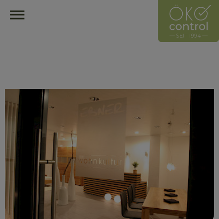
HOME
ÖKOCONTROL-NETZWERK
ÜBERBLICK
ÜBER UNS
UNSER LEITZEICHEN
HÄNDLER
HERSTELLER
MITGLIED WERDEN
HÄNDLER FINDEN
ÖKOLOGISCH EINRICHTEN