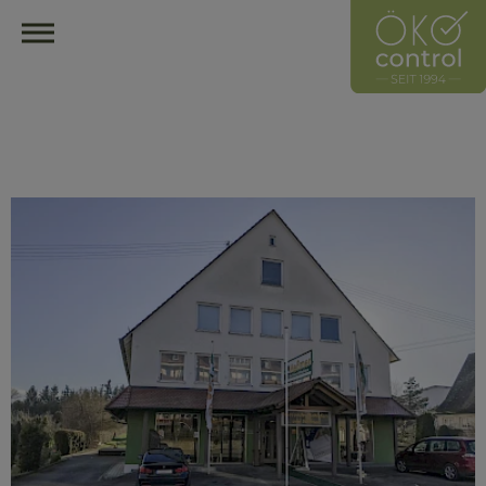
HOME
ÖKOCONTROL-NETZWERK
ÜBERBLICK
ÜBER UNS
UNSER LEITZEICHEN
HÄNDLER
HERSTELLER
MITGLIED WERDEN
HÄNDLER FINDEN
ÖKOLOGISCH EINRICHTEN