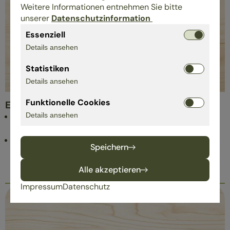
Weitere Informationen entnehmen Sie bitte
unserer
Datenschutzinformation
Essenziell
Details ansehen
Statistiken
Details ansehen
Funktionelle Cookies
Engagement
Details ansehen
Wir unterstützen regionale Vereine, wie zum Beispiel
Kolping und kirchliche Organisationen
Großer Obstgarten, Anbau exotischer Pflanzen.
Speichern
Bienenwiese und Kräutergarten
Alle akzeptieren
Impressum
Datenschutz