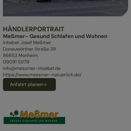
ÜBERBLICK
MASSIVHOLZMÖBEL
POLSTERMÖBEL
HÄNDLERPORTRAIT
GESUND SCHLAFEN
Meßmer- Gesund Schlafen und Wohnen
Inhaber Josef Meßmer
Donauwörther Straße 39
86653
Monheim
09091 5979
info@messmer-moebel.de
https://www.messmer-natuerlich.de/
Anfahrt planen